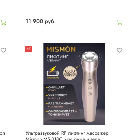
11 900 руб.
-6%
on
Ультразвуковой RF лифтинг массажер
Mismon MS-318C для лица и тела