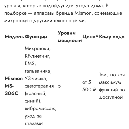
уровня, которые подойдут для ухода дома. В
подборке — аппараты бренда Mismon, сочетающие
микротоки с другими технологиями.
Уровни
Модель
Функции
Цена*
Кому подой
мощности
Микротоки,
RF-лифтинг,
EMS,
гальваника,
Тем, кто хочет
Mismon
УЗ-чистка,
от 5
максимум
MS-
светотерапия
5
500 ₽
функций по
306C
(красный,
доступной ц
синий),
вибромассаж,
уход за
глазами