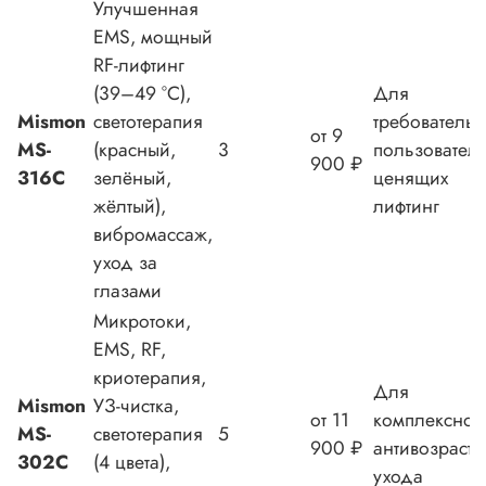
Улучшенная
EMS, мощный
RF-лифтинг
(39–49 °C),
Для
Mismon
светотерапия
требователь
от 9
MS-
(красный,
3
пользователе
900 ₽
316C
зелёный,
ценящих
жёлтый),
лифтинг
вибромассаж,
уход за
глазами
Микротоки,
EMS, RF,
криотерапия,
Для
Mismon
УЗ-чистка,
от 11
комплексног
MS-
светотерапия
5
900 ₽
антивозрастн
302C
(4 цвета),
ухода