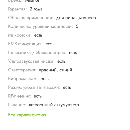
Бренд:
Mismon
Гарантия:
2 года
Область применения:
для лица, для тела
Количество уровней мощности:
5
Микротоки:
есть
EMS-стимуляция:
есть
Гальваника / Электрофорез:
есть
Ультразвуковая чистка:
есть
Светотерапия:
красный, синий
Вибромассаж:
есть
Режим ухода за глазами:
есть
RF-лифтинг:
есть
Питание:
встроенный аккумулятор
Все характеристики