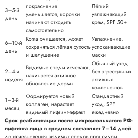
покраснение
Лёгкий
3–5-й
уменьшается, корочки
увлажняющий
день
начинают отходить
крем, SPF 50+
самостоятельно
Кожа очищается, может
Увлажнение,
6–10-й
сохраняться лёгкая сухость
успокаивающие
день
и шелушение
маски
Обычный уход
Видимые следы исчезают,
2–4-я
без агрессивных
начинается активное
неделя
активных
обновление дермы
компонентов
Формируется новый
Стандартный
1–3-й
коллаген, нарастает
уход, SPF
месяц
видимый лифтинг-эффект
ежедневно
Срок реабилитации после микроигольчатого РФ-
лифтинга лица в среднем составляет 7–14 дней
до исчезновения видимых следов процедуры.