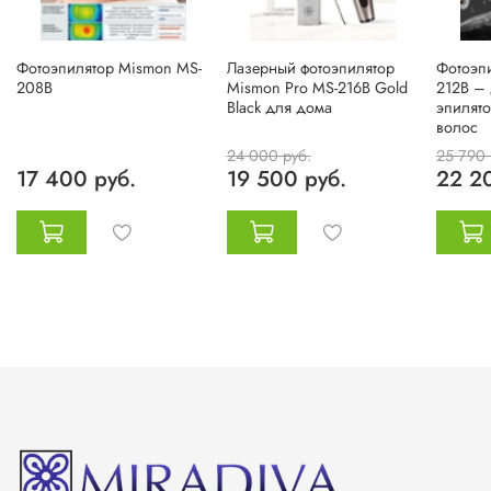
Фотоэпилятор Mismon MS-
Лазерный фотоэпилятор
Фотоэп
208B
Mismon Pro MS-216B Gold
212B –
Black для дома
эпилято
волос
24 000 руб.
25 790 
17 400 руб.
19 500 руб.
22 2